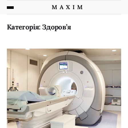
M A X I M
Категорія:
Здоров’я