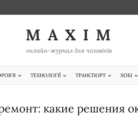
M A X I M
онлайн-журнал для чоловіків
РОВ’Я
ТЕХНОЛОГІЇ
ТРАНСПОРТ
ХОБІ
емонт: какие решения о