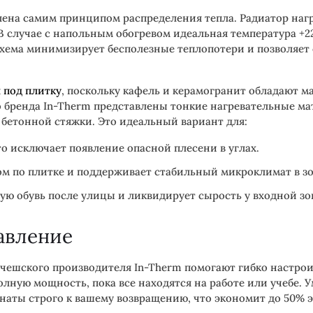
ена самим принципом распределения тепла. Радиатор нагре
 случае с напольным обогревом идеальная температура +22–2
схема минимизирует бесполезные теплопотери и позволяет 
 под плитку
, поскольку кафель и керамогранит обладают 
о бренда In-Therm представлены тонкие нагревательные м
й бетонной стяжки. Это идеальный вариант для:
о исключает появление опасной плесени в углах.
ом по плитке и поддерживает стабильный микроклимат в зо
ю обувь после улицы и ликвидирует сырость у входной зо
авление
ешского производителя In-Therm помогают гибко настроит
олную мощность, пока все находятся на работе или учебе. 
наты строго к вашему возвращению, что экономит до 50% 