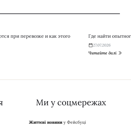
тся при перевозке и как этого
Где найти опытног
27.07.2026
Читайте далі
я
Ми у соцмережах
Життєві новини
у Фейсбуці