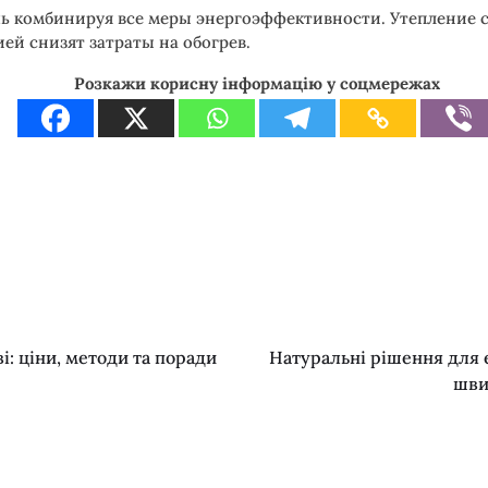
комбинируя все меры энергоэффективности. Утепление сте
ей снизят затраты на обогрев.
Розкажи корисну інформацію у соцмережах
і: ціни, методи та поради
Натуральні рішення для ен
шви