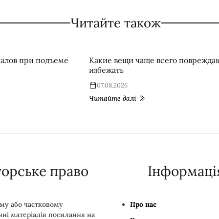
Читайте також
алов при подъеме
Какие вещи чаще всего повреждаю
избежать
07.08.2026
Читайте далі
торське право
Інформаці
му або частковому
Про нас
ні матеріалів посилання на