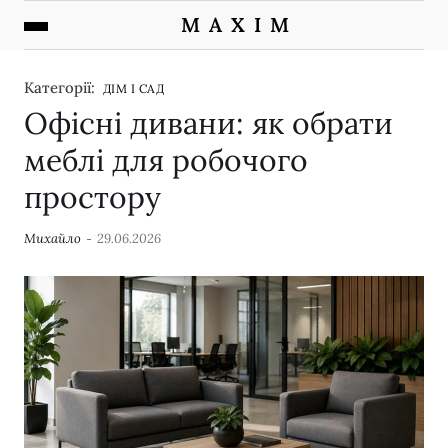
M A X I M
Категорії:
ДІМ І САД
Офісні дивани: як обрати
меблі для робочого
простору
Михайло
29.06.2026