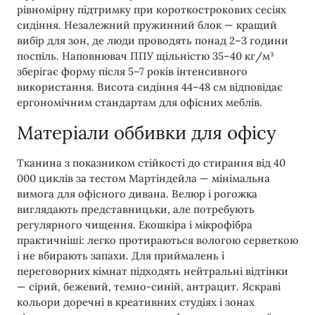
рівномірну підтримку при короткострокових сесіях
сидіння. Незалежний пружинний блок — кращий
вибір для зон, де люди проводять понад 2–3 години
поспіль. Наповнювач ППУ щільністю 35–40 кг/м³
зберігає форму після 5–7 років інтенсивного
використання. Висота сидіння 44–48 см відповідає
ергономічним стандартам для офісних меблів.
Матеріали оббивки для офісу
Тканина з показником стійкості до стирання від 40
000 циклів за тестом Мартіндейла — мінімальна
вимога для офісного дивана. Велюр і рогожка
виглядають представницьки, але потребують
регулярного чищення. Екошкіра і мікрофібра
практичніші: легко протираються вологою серветкою
і не вбирають запахи. Для приймалень і
переговорних кімнат підходять нейтральні відтінки
— сірий, бежевий, темно-синій, антрацит. Яскраві
кольори доречні в креативних студіях і зонах