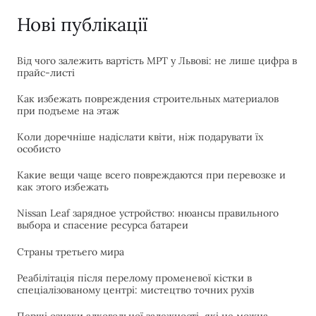
Нові публікації
Від чого залежить вартість МРТ у Львові: не лише цифра в
прайс-листі
Как избежать повреждения строительных материалов
при подъеме на этаж
Коли доречніше надіслати квіти, ніж подарувати їх
особисто
Какие вещи чаще всего повреждаются при перевозке и
как этого избежать
Nissan Leaf зарядное устройство: нюансы правильного
выбора и спасение ресурса батареи
Страны третьего мира
Реабілітація після перелому променевої кістки в
спеціалізованому центрі: мистецтво точних рухів
Перші ознаки алкогольної залежності, які не можна