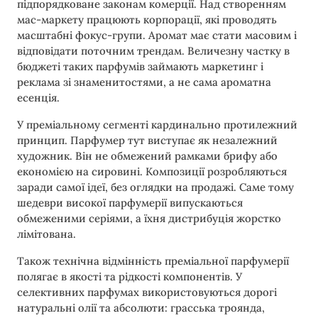
підпорядковане законам комерції. Над створенням
мас-маркету працюють корпорації, які проводять
масштабні фокус-групи. Аромат має стати масовим і
відповідати поточним трендам. Величезну частку в
бюджеті таких парфумів займають маркетинг і
реклама зі знаменитостями, а не сама ароматна
есенція.
У преміальному сегменті кардинально протилежний
принцип. Парфумер тут виступає як незалежний
художник. Він не обмежений рамками брифу або
економією на сировині. Композиції розробляються
заради самої ідеї, без оглядки на продажі. Саме тому
шедеври високої парфумерії випускаються
обмеженими серіями, а їхня дистрибуція жорстко
лімітована.
Також технічна відмінність преміальної парфумерії
полягає в якості та рідкості компонентів. У
селективних парфумах використовуються дорогі
натуральні олії та абсолюти: грасська троянда,