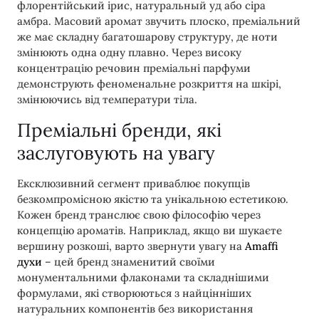
флорентійський ірис, натуральный уд або сіра
амбра. Масовий аромат звучить плоско, преміальний
же має складну багатошарову структуру, де ноти
змінюють одна одну плавно. Через високу
концентрацію речовин преміальні парфуми
демонструють феноменальне розкриття на шкірі,
змінюючись від температури тіла.
Преміальні бренди, які
заслуговують на увагу
Ексклюзивний сегмент приваблює покупців
безкомпромісною якістю та унікальною естетикою.
Кожен бренд транслює свою філософію через
концепцію ароматів. Наприклад, якщо ви шукаєте
вершину розкоші, варто звернути увагу на
Amaffi
духи
– цей бренд знаменитий своїми
монументальними флаконами та складнішими
формулами, які створюються з найцінніших
натуральних компонентів без використання