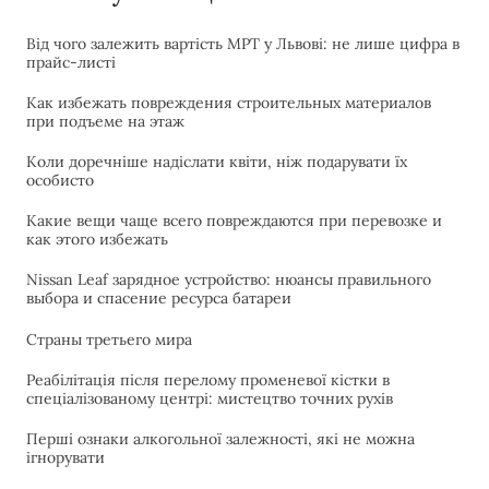
Від чого залежить вартість МРТ у Львові: не лише цифра в
прайс-листі
Как избежать повреждения строительных материалов
при подъеме на этаж
Коли доречніше надіслати квіти, ніж подарувати їх
особисто
Какие вещи чаще всего повреждаются при перевозке и
как этого избежать
Nissan Leaf зарядное устройство: нюансы правильного
выбора и спасение ресурса батареи
Страны третьего мира
Реабілітація після перелому променевої кістки в
спеціалізованому центрі: мистецтво точних рухів
Перші ознаки алкогольної залежності, які не можна
ігнорувати