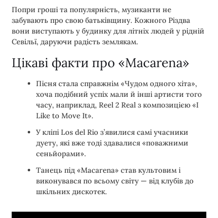
Попри гроші та популярність, музиканти не
забувають про свою батьківщину. Кожного Різдва
вони виступають у будинку для літніх людей у рідній
Севільї, даруючи радість землякам.
Цікаві факти про «Macarena»
Пісня стала справжнім «Чудом одного хіта»,
хоча подібний успіх мали й інші артисти того
часу, наприклад, Reel 2 Real з композицією «I
Like to Move It».
У кліпі Los del Rio з’явилися самі учасники
дуету, які вже тоді здавалися «поважними
сеньйорами».
Танець під «Macarena» став культовим і
виконувався по всьому світу — від клубів до
шкільних дискотек.