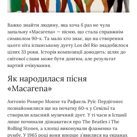
Важко знайти людину, яка хоча б раз не чула
запальну «Macarena» — пісню, що стала справжнім
символом 90-х. Та мало хто знає, що на створення
цього хіта іспанському дуету Los del Rio знадобилося
цілих 33 роки. Історія композиції доводить: шлях до
світової слави може бути довгим, але результат
вартий очікування.
Як народилася пісня
«Macarena»
Антоніо Ромеро Монхе та Рафаель Руїс Пердігонес
познайомилися ще на початку 60-х у Севільї та
створили власний музичний дует. У ті часи в Іспанії
лише починали дізнаватися про The Beatles і The
Rolling Stones, а хлопці виконували фламенко та
румбу. У 1965 році вони вперше з’явилися на екранах