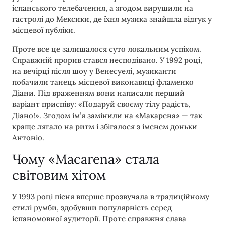
іспанського телебачення, а згодом вирушили на
гастролі до Мексики, де їхня музика знайшла відгук у
місцевої публіки.
Проте все це залишалося суто локальним успіхом.
Справжній прорив стався несподівано. У 1992 році,
на вечірці після шоу у Венесуелі, музиканти
побачили танець місцевої виконавиці фламенко
Діани. Під враженням вони написали перший
варіант приспіву: «Подаруй своєму тілу радість,
Діано!». Згодом ім’я замінили на «Макарена» — так
краще лягало на ритм і збігалося з іменем доньки
Антоніо.
Чому «Macarena» стала
світовим хітом
У 1993 році пісня вперше прозвучала в традиційному
стилі румби, здобувши популярність серед
іспаномовної аудиторії. Проте справжня слава