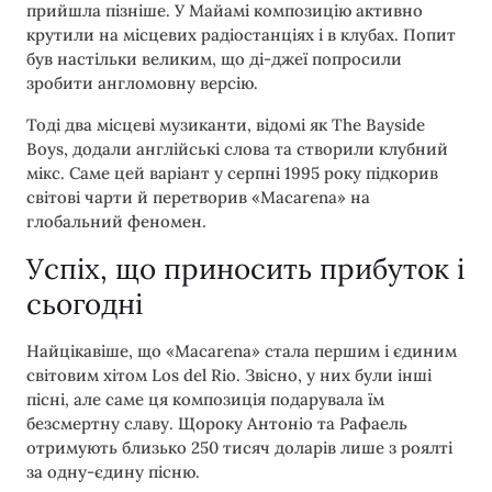
прийшла пізніше. У Майамі композицію активно
крутили на місцевих радіостанціях і в клубах. Попит
був настільки великим, що ді-джеї попросили
зробити англомовну версію.
Тоді два місцеві музиканти, відомі як The Bayside
Boys, додали англійські слова та створили клубний
мікс. Саме цей варіант у серпні 1995 року підкорив
світові чарти й перетворив «Macarena» на
глобальний феномен.
Успіх, що приносить прибуток і
сьогодні
Найцікавіше, що «Macarena» стала першим і єдиним
світовим хітом Los del Rio. Звісно, у них були інші
пісні, але саме ця композиція подарувала їм
безсмертну славу. Щороку Антоніо та Рафаель
отримують близько 250 тисяч доларів лише з роялті
за одну-єдину пісню.