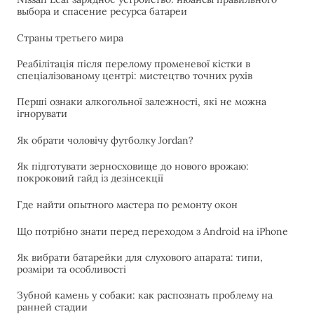
выбора и спасение ресурса батареи
Страны третьего мира
Реабілітація після перелому променевої кістки в
спеціалізованому центрі: мистецтво точних рухів
Перші ознаки алкогольної залежності, які не можна
ігнорувати
Як обрати чоловічу футболку Jordan?
Як підготувати зерносховище до нового врожаю:
покроковий гайд із дезінсекції
Где найти опытного мастера по ремонту окон
Що потрібно знати перед переходом з Android на iPhone
Як вибрати батарейки для слухового апарата: типи,
розміри та особливості
Зубной камень у собаки: как распознать проблему на
ранней стадии