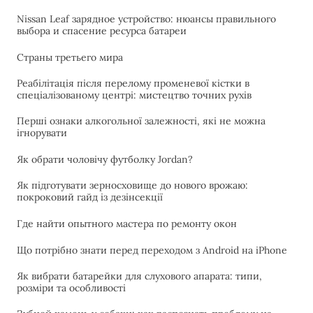
Nissan Leaf зарядное устройство: нюансы правильного
выбора и спасение ресурса батареи
Страны третьего мира
Реабілітація після перелому променевої кістки в
спеціалізованому центрі: мистецтво точних рухів
Перші ознаки алкогольної залежності, які не можна
ігнорувати
Як обрати чоловічу футболку Jordan?
Як підготувати зерносховище до нового врожаю:
покроковий гайд із дезінсекції
Где найти опытного мастера по ремонту окон
Що потрібно знати перед переходом з Android на iPhone
Як вибрати батарейки для слухового апарата: типи,
розміри та особливості