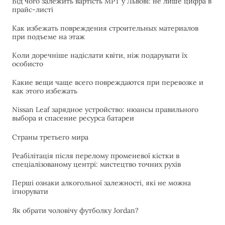
Від чого залежить вартість МРТ у Львові: не лише цифра в
прайс-листі
Как избежать повреждения строительных материалов
при подъеме на этаж
Коли доречніше надіслати квіти, ніж подарувати їх
особисто
Какие вещи чаще всего повреждаются при перевозке и
как этого избежать
Nissan Leaf зарядное устройство: нюансы правильного
выбора и спасение ресурса батареи
Страны третьего мира
Реабілітація після перелому променевої кістки в
спеціалізованому центрі: мистецтво точних рухів
Перші ознаки алкогольної залежності, які не можна
ігнорувати
Як обрати чоловічу футболку Jordan?