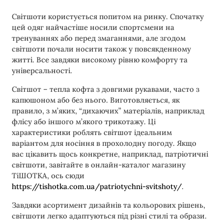
Світшоти користується попитом на ринку. Спочатку
цей одяг найчастіше носили спортсмени на
тренуваннях або перед змаганнями, але згодом
світшоти почали носити також у повсякденному
житті. Все завдяки високому рівню комфорту та
універсальності.
Світшот – тепла кофта з довгими рукавами, часто з
капюшоном або без нього. Виготовляється, як
правило, з м’яких, “дихаючих” матеріалів, наприклад
флісу або іншого м’якого трикотажу. Ці
характеристики роблять світшот ідеальним
варіантом для носіння в прохолодну погоду. Якщо
вас цікавить щось конкретне, наприклад, патріотичні
світшоти, завітайте в онлайн-каталог магазину
ТіШОТКА, ось сюди
https://tishotka.com.ua/patriotychni-svitshoty/
.
Завдяки асортимент дизайнів та кольорових рішень,
світшоти легко адаптуються під різні стилі та образи.