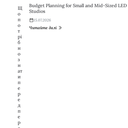
Budget Planning for Small and Mid-Sized LED 
Щ
Studios
о
п
15.07.2026
о
Читайте далі
т
рі
б
н
о
з
н
ат
и
п
е
р
е
д
п
е
р