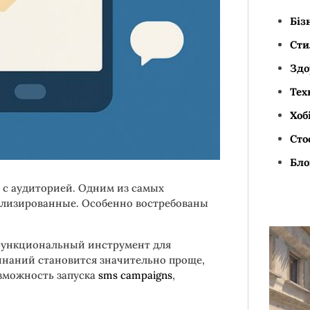
Біз
Сти
Здо
Тех
Хоб
Сто
Бло
 с аудиторией. Одним из самых
ализированные. Особенно востребованы
 функциональный инструмент для
наний становится значительно проще,
озможность запуска
sms campaigns
,