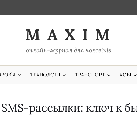
M A X I M
онлайн-журнал для чоловіків
РОВ’Я
ТЕХНОЛОГІЇ
ТРАНСПОРТ
ХОБІ
 SMS-рассылки: ключ к б