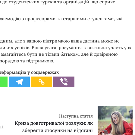
 до студентських гуртків та організацій, що сприяє
взаємодію з професорами та старшими студентами, які
ладним, але з вашою підтримкою ваша дитина може не
иких успіхів. Ваша увага, розуміння та активна участь у їх
 Намагайтесь бути не тільки батьком, але й довіреною
 порадою та підтримкою.
інформацію у соцмережах
Наступна стаття
Криза довготривалої розлуки: як
ті
зберегти стосунки на відстані