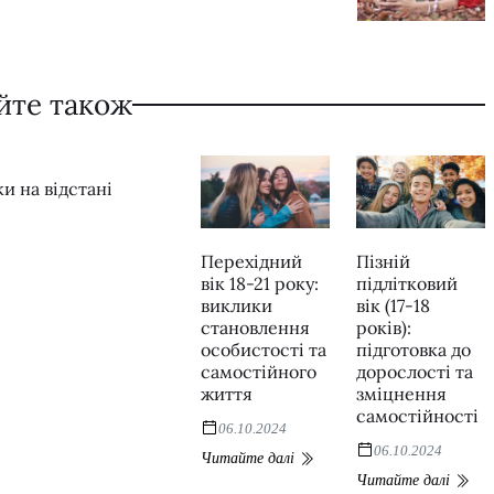
йте також
и на відстані
Перехідний
Пізній
вік 18-21 року:
підлітковий
виклики
вік (17-18
становлення
років):
особистості та
підготовка до
самостійного
дорослості та
життя
зміцнення
самостійності
06.10.2024
06.10.2024
Читайте далі
Читайте далі