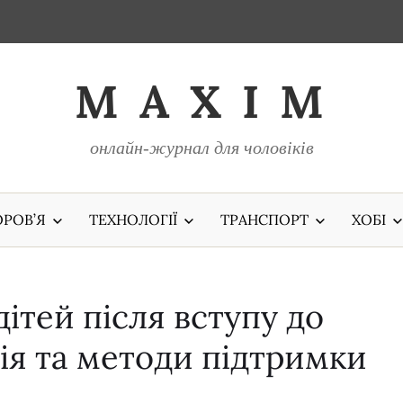
M A X I M
онлайн-журнал для чоловіків
РОВ’Я
ТЕХНОЛОГІЇ
ТРАНСПОРТ
ХОБІ
дітей після вступу до
ція та методи підтримки