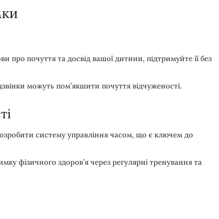
мки
ови про почуття та досвід вашої дитини, підтримуйте її без
еодзвінки можуть пом’якшити почуття відчуженості.
ті
розробити систему управління часом, що є ключем до
имку фізичного здоров’я через регулярні тренування та