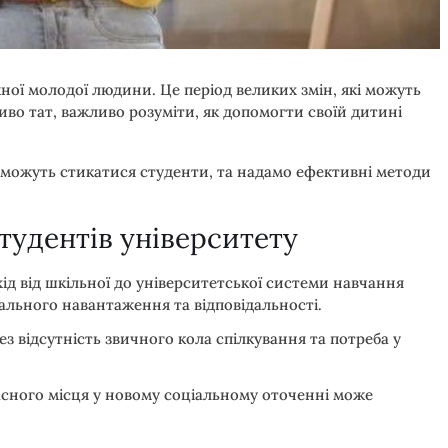
ної молодої людини. Це період великих змін, які можуть
иво тат, важливо розуміти, як допомогти своїй дитині
 можуть стикатися студенти, та надамо ефективні методи
тудентів університету
хід від шкільної до університетської системи навчання
ального навантаження та відповідальності.
ез відсутність звичного кола спілкування та потреба у
асного місця у новому соціальному оточенні може