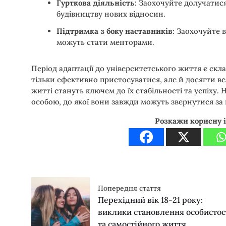
Гурткова діяльність
: Заохочуйте долучатися
будівництву нових відносин.
Підтримка з боку наставників
: Заохочуйте 
можуть стати менторами.
Період адаптації до університетського життя є ск
тільки ефективно пристосуватися, але й досягти вел
житті стануть ключем до їх стабільності та успіху.
особою, до якої вони завжди можуть звернутися за
Розкажи корисну 
Попередня стаття
Перехідний вік 18-21 року:
виклики становлення особистос
та самостійного життя