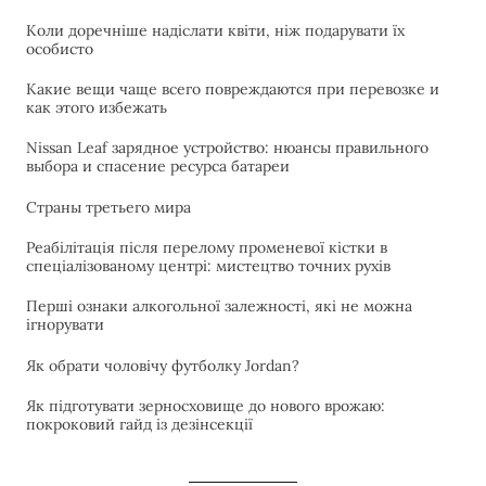
Коли доречніше надіслати квіти, ніж подарувати їх
особисто
Какие вещи чаще всего повреждаются при перевозке и
как этого избежать
Nissan Leaf зарядное устройство: нюансы правильного
выбора и спасение ресурса батареи
Страны третьего мира
Реабілітація після перелому променевої кістки в
спеціалізованому центрі: мистецтво точних рухів
Перші ознаки алкогольної залежності, які не можна
ігнорувати
Як обрати чоловічу футболку Jordan?
Як підготувати зерносховище до нового врожаю:
покроковий гайд із дезінсекції