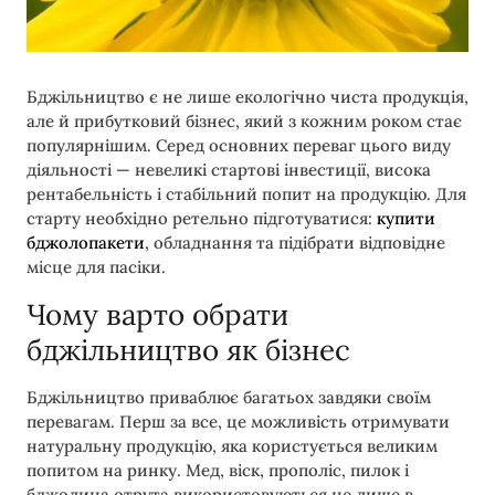
Бджільництво є не лише екологічно чиста продукція,
але й прибутковий бізнес, який з кожним роком стає
популярнішим. Серед основних переваг цього виду
діяльності — невеликі стартові інвестиції, висока
рентабельність і стабільний попит на продукцію. Для
старту необхідно ретельно підготуватися:
купити
бджолопакети
, обладнання та підібрати відповідне
місце для пасіки.
Чому варто обрати
бджільництво як бізнес
Бджільництво приваблює багатьох завдяки своїм
перевагам. Перш за все, це можливість отримувати
натуральну продукцію, яка користується великим
попитом на ринку. Мед, віск, прополіс, пилок і
бджолина отрута використовуються не лише в