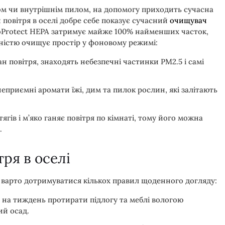
ом чи внутрішнім пилом, на допомогу приходить сучасна
 повітря в оселі добре себе показує сучасний
очищувач
noProtect HEPA затримує майже 100% найменших часток,
вністю очищує простір у фоновому режимі:
н повітря, знаходять небезпечні частинки PM2.5 і самі
еприємні аромати їжі, дим та пилок рослин, які залітають
гів і м’яко ганяє повітря по кімнаті, тому його можна
.
тря в оселі
 варто дотримуватися кількох правил щоденного догляду:
і на тиждень протирати підлогу та меблі вологою
ий осад.