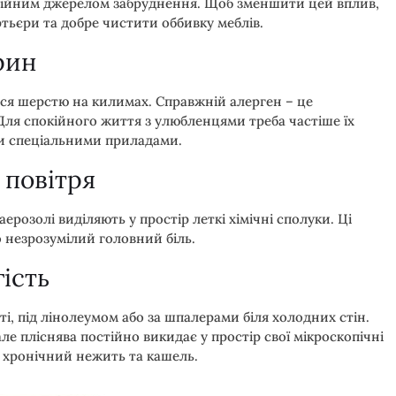
остійним джерелом забруднення. Щоб зменшити цей вплив,
тьєри та добре чистити оббивку меблів.
рин
ься шерстю на килимах. Справжній алерген – це
Для спокійного життя з улюбленцями треба частіше їх
ати спеціальними приладами.
 повітря
ерозолі виділяють у простір леткі хімічні сполуки. Ці
 незрозумілий головний біль.
ість
ті, під лінолеумом або за шпалерами біля холодних стін.
е пліснява постійно викидає у простір свої мікроскопічні
ь хронічний нежить та кашель.