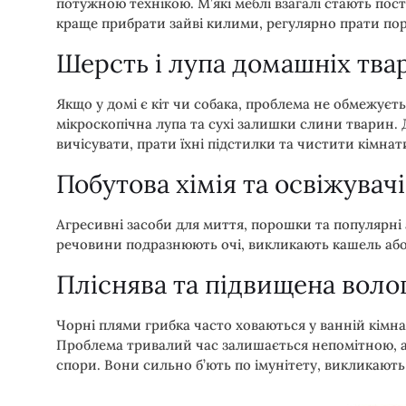
потужною технікою. М’які меблі взагалі стають п
краще прибрати зайві килими, регулярно прати пор
Шерсть і лупа домашніх тва
Якщо у домі є кіт чи собака, проблема не обмежуєт
мікроскопічна лупа та сухі залишки слини тварин. 
вичісувати, прати їхні підстилки та чистити кімн
Побутова хімія та освіжувачі
Агресивні засоби для миття, порошки та популярні а
речовини подразнюють очі, викликають кашель або
Пліснява та підвищена волог
Чорні плями грибка часто ховаються у ванній кімна
Проблема тривалий час залишається непомітною, ал
спори. Вони сильно б’ють по імунітету, викликают