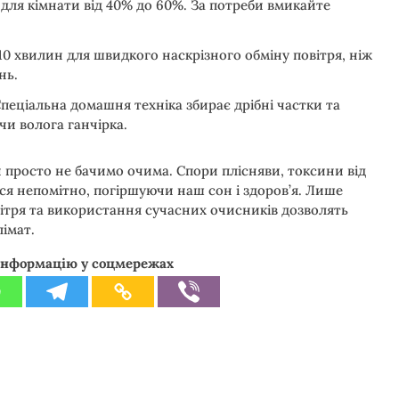
для кімнати від 40% до 60%. За потреби вмикайте
10 хвилин для швидкого наскрізного обміну повітря, ніж
нь.
еціальна домашня техніка збирає дрібні частки та
чи волога ганчірка.
и просто не бачимо очима. Спори плісняви, токсини від
ся непомітно, погіршуючи наш сон і здоров’я. Лише
вітря та використання сучасних очисників дозволять
імат.
інформацію у соцмережах