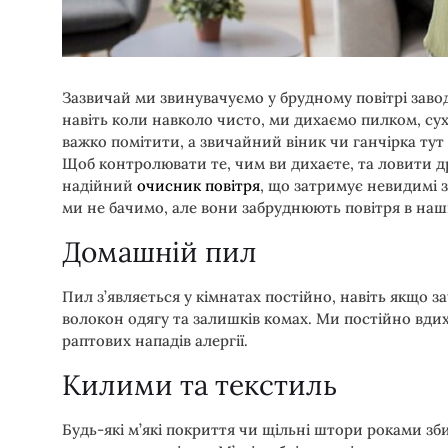
Зазвичай ми звинувачуємо у брудному повітрі завод
навіть коли навколо чисто, ми дихаємо пилком, су
важко помітити, а звичайний віник чи ганчірка тут
Щоб контролювати те, чим ви дихаєте, та ловити др
надійний
очисник повітря
, що затримує невидимі з
ми не бачимо, але вони забруднюють повітря в наш
Домашній пил
Пил з’являється у кімнатах постійно, навіть якщо за
волокон одягу та залишків комах. Ми постійно вдихає
раптових нападів алергії.
Килими та текстиль
Будь-які м’які покриття чи щільні штори роками зби