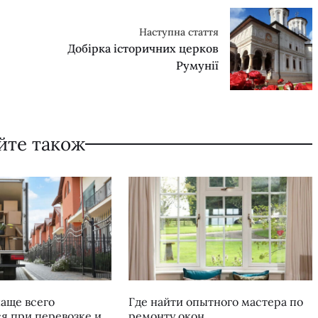
Наступна стаття
Добірка історичних церков
Румунії
йте також
чаще всего
Где найти опытного мастера по
я при перевозке и
ремонту окон