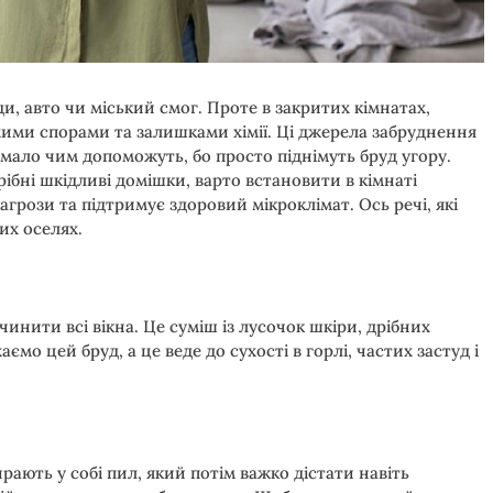
и, авто чи міський смог. Проте в закритих кімнатах,
хими спорами та залишками хімії. Ці джерела забруднення
 мало чим допоможуть, бо просто піднімуть бруд угору.
ібні шкідливі домішки, варто встановити в кімнаті
агрози та підтримує здоровий мікроклімат. Ось речі, які
их оселях.
чинити всі вікна. Це суміш із лусочок шкіри, дрібних
мо цей бруд, а це веде до сухості в горлі, частих застуд і
рають у собі пил, який потім важко дістати навіть