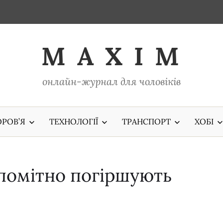
M A X I M
онлайн-журнал для чоловіків
РОВ’Я
ТЕХНОЛОГІЇ
ТРАНСПОРТ
ХОБІ
непомітно погіршують