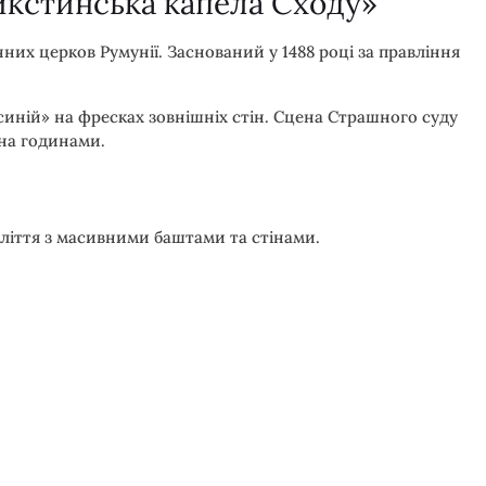
икстинська капела Сходу»
их церков Румунії. Заснований у 1488 році за правління
иній» на фресках зовнішніх стін. Сцена Страшного суду
жна годинами.
ліття з масивними баштами та стінами.