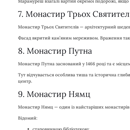
Марамуреш взагалі вартий окремої подорожі, якщо в
7. Монастир Трьох Святителі
Монастир Трьох Святителів — архітектурний шедевр
Фасад вкритий кам’яним мереживом. Враження таке
8. Монастир Путна
Монастир Путна заснований у 1466 році та є місц
Тут відчувається особлива тиша та історична глиб
центр.
9. Монастир Нямц
Монастир Нямц — один із найстаріших монастирів к
Відомий:
старовинною бібліотекою;