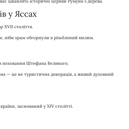
ас цікавлять історичні церкви Румунії з дерева.
в у Яссах
 XVII століття.
, ніби храм обгорнули в різьблений килим.
ем поховання Штефана Великого.
ина — це не туристична декорація, а живий духовний
раїни, заснований у XIV столітті.