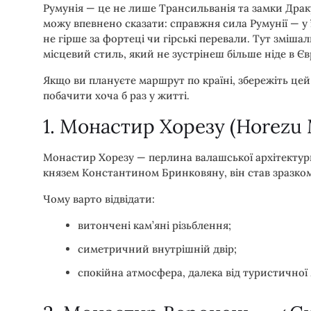
Румунія — це не лише Трансильванія та замки Дракул
можу впевнено сказати: справжня сила Румунії — у 
не гірше за фортеці чи гірські перевали. Тут змішал
місцевий стиль, який не зустрінеш більше ніде в Єв
Якщо ви плануєте маршрут по країні, збережіть цей 
побачити хоча б раз у житті.
1. Монастир Хорезу (Horezu 
Монастир Хорезу — перлина валашської архітектур
князем Константином Бринковяну, він став зразко
Чому варто відвідати:
витончені кам’яні різьблення;
симетричний внутрішній двір;
спокійна атмосфера, далека від туристичної