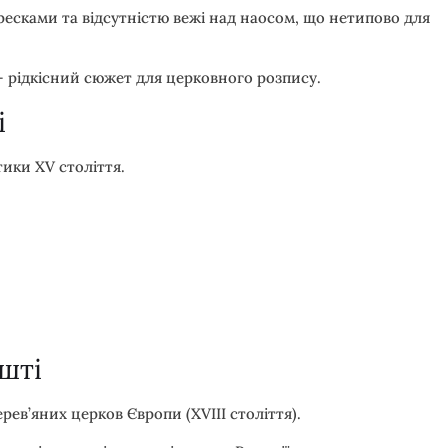
сками та відсутністю вежі над наосом, що нетипово для
 рідкісний сюжет для церковного розпису.
і
тики XV століття.
шті
ев’яних церков Європи (XVIII століття).