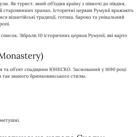
и. Як турист, який об’їздив країну з півночі до півдня,
її старовинних храмах. Історичні церкви Румунії вражають
ися візантійські традиції, готика, бароко та унікальний
ропі.
список. Зібрали 10 історичних церков Румунії, які варто
Monastery)
и та об’єкт спадщини ЮНЕСКО. Заснований у 1690 році
м так званого бринковянського стилю.
 метушні.