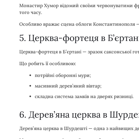
Монастир Хумор відомий своїми червонуватими фре
того часу.
Особливо вражає сцена облоги Константинополя —
5. Церква-фортеця в Б’єртан
Церква-фортеця в Б’єртані — зразок саксонської го
Що робить її особливою:
потрійні оборонні мури;
масивний дерев’яний вівтар;
складна система замків на дверях ризниці.
6. Дерев’яна церква в Шурде
Дерев’яна церква в Шурдешті — одна з найвищих дер