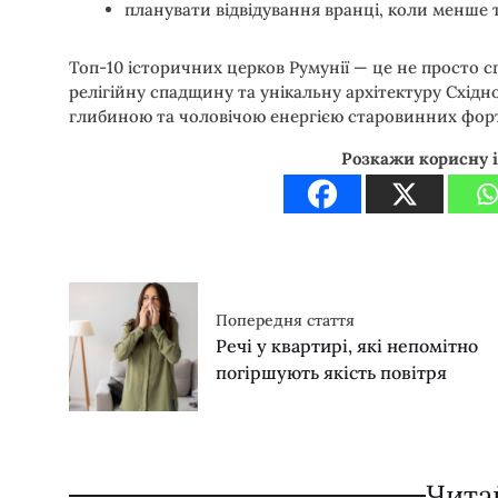
планувати відвідування вранці, коли менше т
Топ-10 історичних церков Румунії — це не просто спи
релігійну спадщину та унікальну архітектуру Східн
глибиною та чоловічою енергією старовинних форте
Розкажи корисну 
Попередня стаття
Речі у квартирі, які непомітно
погіршують якість повітря
Чита