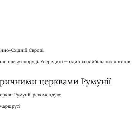
;
нно-Східній Європі.
ало назву споруді. Усередині — один із найбільших органів
оричними церквами Румунії
ркви Румунії, рекомендую:
маршруті;