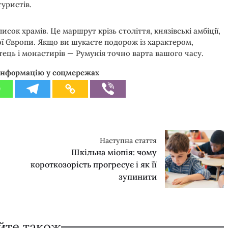
уристів.
сок храмів. Це маршрут крізь століття, князівські амбіції,
ої Європи. Якщо ви шукаєте подорож із характером,
ць і монастирів — Румунія точно варта вашого часу.
інформацію у соцмережах
Наступна стаття
Шкільна міопія: чому
короткозорість прогресує і як її
зупинити
йте також