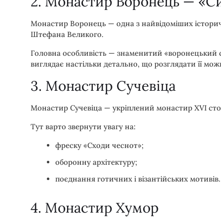
2. Монастир Воронець — «С
Монастир Воронець — одна з найвідоміших історичн
Штефана Великого.
Головна особливість — знаменитий «воронецький с
виглядає настільки детально, що розглядати її мо
3. Монастир Сучевіца
Монастир Сучевіца — укріплений монастир XVI сто
Тут варто звернути увагу на:
фреску «Сходи чеснот»;
оборонну архітектуру;
поєднання готичних і візантійських мотивів.
4. Монастир Хумор