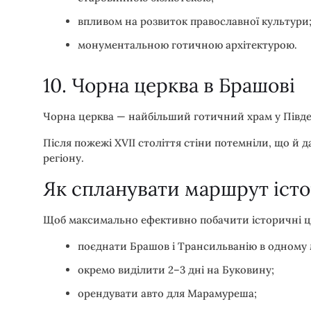
впливом на розвиток православної культури
монументальною готичною архітектурою.
10. Чорна церква в Брашові
Чорна церква — найбільший готичний храм у Півде
Після пожежі XVII століття стіни потемніли, що й д
регіону.
Як спланувати маршрут іст
Щоб максимально ефективно побачити історичні це
поєднати Брашов і Трансильванію в одному 
окремо виділити 2–3 дні на Буковину;
орендувати авто для Марамуреша;