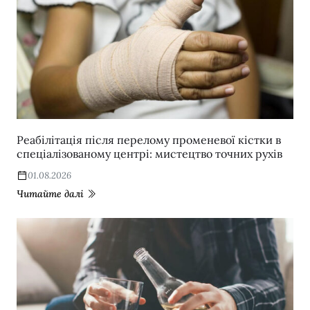
Реабілітація після перелому променевої кістки в
спеціалізованому центрі: мистецтво точних рухів
01.08.2026
Читайте далі