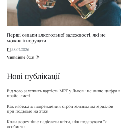
Перші ознаки алкогольної залежності, які не
можна ігнорувати
28.07.2026
Читайте далі
Нові публікації
Від чого залежить вартість МРТ у Львові: не лише цифра в
прайс-листі
Как избежать повреждения строительных материалов
при подъеме на этаж
Коли доречніше надіслати квіти, ніж подарувати їх
особисто