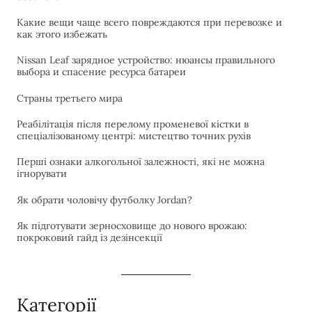
Какие вещи чаще всего повреждаются при перевозке и
как этого избежать
Nissan Leaf зарядное устройство: нюансы правильного
выбора и спасение ресурса батареи
Страны третьего мира
Реабілітація після перелому променевої кістки в
спеціалізованому центрі: мистецтво точних рухів
Перші ознаки алкогольної залежності, які не можна
ігнорувати
Як обрати чоловічу футболку Jordan?
Як підготувати зерносховище до нового врожаю:
покроковий гайд із дезінсекції
Категорії