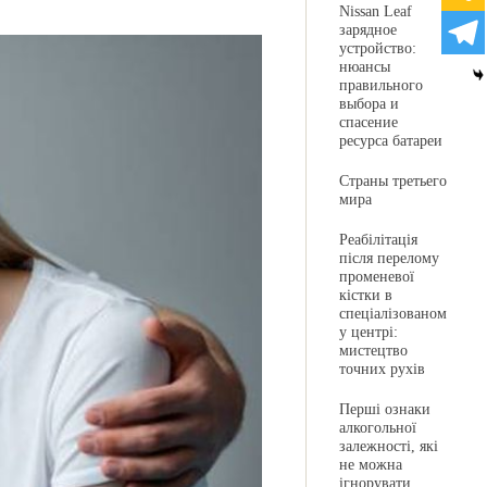
Nissan Leaf
зарядное
устройство:
нюансы
правильного
выбора и
спасение
ресурса батареи
Страны третьего
мира
Реабілітація
після перелому
променевої
кістки в
спеціалізованом
у центрі:
мистецтво
точних рухів
Перші ознаки
алкогольної
залежності, які
не можна
ігнорувати