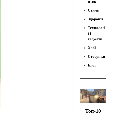
иток
Стиль
Здоров'я
Технологі
ї і
гаджети
Хобі
Стосунки
Блог
Топ-10