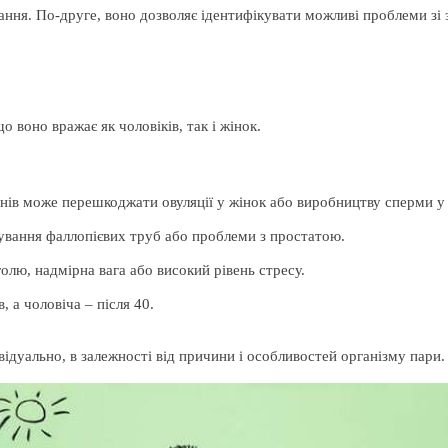
ання. По-друге, воно дозволяє ідентифікувати можливі проблеми зі 
о воно вражає як чоловіків, так і жінок.
ів може перешкоджати овуляції у жінок або виробництву сперми у 
кування фаллопієвих труб або проблеми з простатою.
олю, надмірна вага або високий рівень стресу.
, а чоловіча – після 40.
ідуально, в залежності від причини і особливостей організму пари.