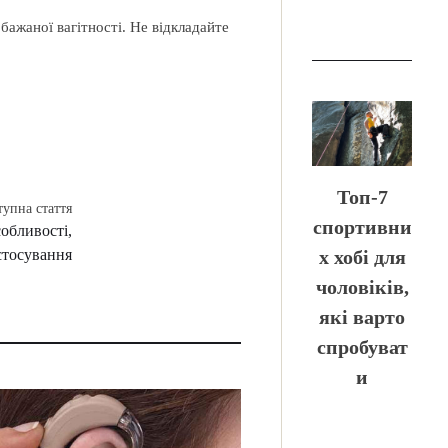
бажаної вагітності. Не відкладайте
Топ-7
тупна стаття
спортивни
обливості,
стосування
х хобі для
чоловіків,
які варто
спробуват
и