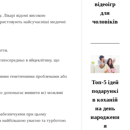
відеоігр
для
. Лікарі відомі високою
чоловіків
користовують найсучасніші медичні
ття.
езпосередньо в яйцеклітину, що
озними генетичними проблемами або
Топ-5 ідей
подарункі
о допомагає виявити всі можливі
в коханій
на день
, забезпечуючи при цьому
народженн
 з найбільшою увагою та турботою
я