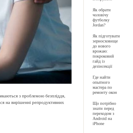
Як обрати
чоловічу
футболку
Jordan?
Як підготувати
зерносховище
до нового
врожаю:
покроковий
гайд із
дезінсекції
Где найти
опытного
мастера по
ремонту окон
стикаються з проблемою безпліддя,
ться на вирішенні репродуктивних
Що потрібно
знати перед
переходом з
Android на
iPhone