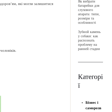
Як вибрати
здоров’ям, які могли залишитися
батарейки для
слухового
апарата: типи,
розміри та
особливості
Зубной камень
у собаки: как
распознать
проблему на
ранней стадии
чоловіків.
Категорі
ї
Бізнес і
саморозв