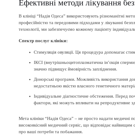
Ефективні методи лікування без
В клініці “Надія Одеса” використовують різноманітні мето
професійністю та передовими підходами у лікуванні безпл
технології, ми забезпечуємо кожному пацієнту індивідуал
Спектр послуг клініки:
Стимуляція овуляції. Ця процедура допомагає сти
ІКСІ (внутрішньоцитоплазматична ін’єкція сперми)
значно підвищує ймовірність запліднення.
Донорські програми. Можливість використання до
недостатньою якістю власного генетичного матері
Індивідуальне діагностичне обстеження. Перед по
фактори, які можуть впливати на репродуктивне зд
Мета клініки “Надія Одеса” – не просто надати медичні п
високоякісний медичний сервіс, що відповідає найвищим 
про ваші потреби та побажання.