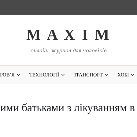
M A X I M
онлайн-журнал для чоловіків
РОВ’Я
ТЕХНОЛОГІЇ
ТРАНСПОРТ
ХОБІ
ими батьками з лікуванням в 