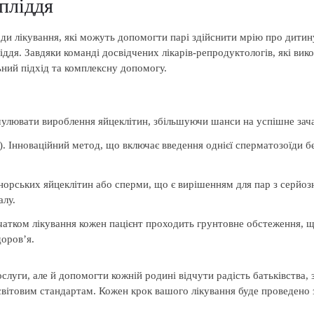
пліддя
ди лікування, які можуть допомогти парі здійснити мрію про дитину
іддя. Завдяки команді досвідчених лікарів-репродуктологів, які ви
ьний підхід та комплексну допомогу.
мулювати вироблення яйцеклітин, збільшуючи шанси на успішне зача
. Інноваційний метод, що включає введення однієї сперматозоїди б
норських яйцеклітин або сперми, що є вирішенням для пар з серй
алу.
чатком лікування кожен пацієнт проходить грунтовне обстеження, щ
оров’я.
ослуги, але й допомогти кожній родині відчути радість батьківства
світовим стандартам. Кожен крок вашого лікування буде проведено