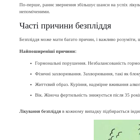
По-перше, раннє звернення збільшує шанси на успіх лікув
непоміченими.
Часті причини безпліддя
Безпліддя може мати багато причин, і важливо розуміти, щ
Найпоширеніші причини:
Гормональні порушення. Незбалансованість гормон
Фізичні захворювання. Захворювання, такі як бло
Життєвий образ. Куріння, надмірне вживання алког
Вік. Жіноча фертильність знижується після 35 років
Лікування безпліддя
в кожному випадку підбирається індив