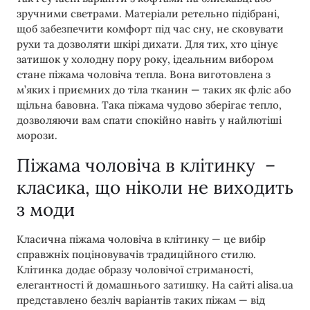
зручними светрами. Матеріали ретельно підібрані,
щоб забезпечити комфорт під час сну, не сковувати
рухи та дозволяти шкірі дихати. Для тих, хто цінує
затишок у холодну пору року, ідеальним вибором
стане піжама чоловіча тепла. Вона виготовлена з
м’яких і приємних до тіла тканин — таких як фліс або
щільна бавовна. Така піжама чудово зберігає тепло,
дозволяючи вам спати спокійно навіть у найлютіші
морози.
Піжама чоловіча в клітинку –
класика, що ніколи не виходить
з моди
Класична піжама чоловіча в клітинку — це вибір
справжніх поціновувачів традиційного стилю.
Клітинка додає образу чоловічої стриманості,
елегантності й домашнього затишку. На сайті alisa.ua
представлено безліч варіантів таких піжам — від