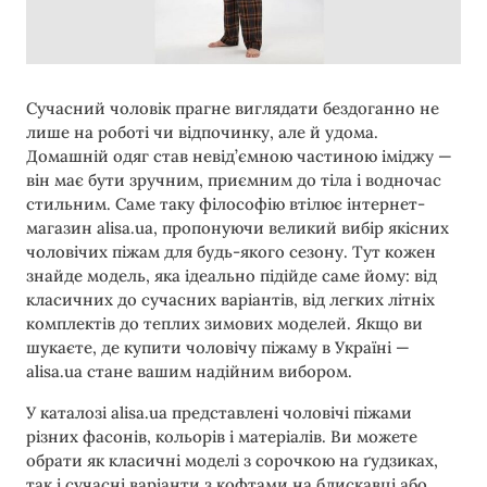
Сучасний чоловік прагне виглядати бездоганно не
лише на роботі чи відпочинку, але й удома.
Домашній одяг став невід’ємною частиною іміджу —
він має бути зручним, приємним до тіла і водночас
стильним. Саме таку філософію втілює інтернет-
магазин alisa.ua, пропонуючи великий вибір якісних
чоловічих піжам для будь-якого сезону. Тут кожен
знайде модель, яка ідеально підійде саме йому: від
класичних до сучасних варіантів, від легких літніх
комплектів до теплих зимових моделей. Якщо ви
шукаєте, де купити чоловічу піжаму в Україні —
alisa.ua стане вашим надійним вибором.
У каталозі alisa.ua представлені чоловічі піжами
різних фасонів, кольорів і матеріалів. Ви можете
обрати як класичні моделі з сорочкою на ґудзиках,
так і сучасні варіанти з кофтами на блискавці або