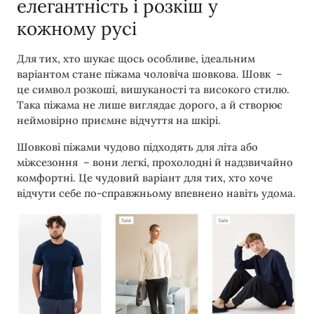
елегантність і розкіш у
кожному русі
Для тих, хто шукає щось особливе, ідеальним
варіантом стане піжама чоловіча шовкова. Шовк –
це символ розкоші, вишуканості та високого стилю.
Така піжама не лише виглядає дорого, а й створює
неймовірно приємне відчуття на шкірі.
Шовкові піжами чудово підходять для літа або
міжсезоння – вони легкі, прохолодні й надзвичайно
комфортні. Це чудовий варіант для тих, хто хоче
відчути себе по-справжньому впевнено навіть удома.