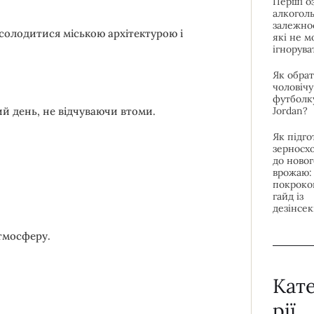
Перші о
алкоголь
залежнос
солодитися міською архітектурою і
які не 
ігнорува
Як обра
чоловічу
футболк
Jordan?
лий день, не відчуваючи втоми.
Як підго
зерносх
до новог
врожаю:
покроко
гайд із
дезінсек
атмосферу.
Кат
рії