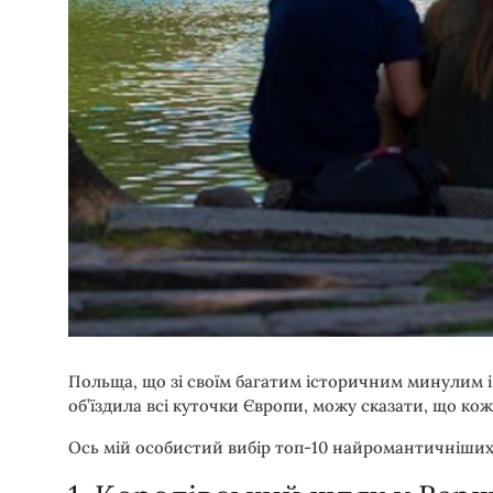
Польща, що зі своїм багатим історичним минулим 
об’їздила всі куточки Європи, можу сказати, що кож
Ось мій особистий вибір топ-10 найромантичніших м