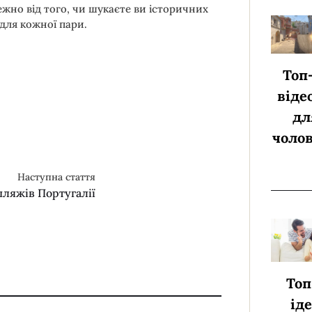
жно від того, чи шукаєте ви історичних
для кожної пари.
Топ
віде
дл
чолов
Наступна стаття
пляжів Португалії
Топ
ід