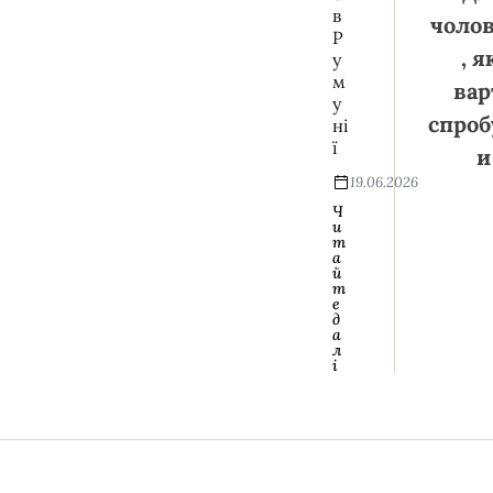
в
чолов
Р
, я
у
м
вар
у
спроб
ні
ї
и
19.06.2026
Ч
и
т
а
й
т
е
д
а
л
і