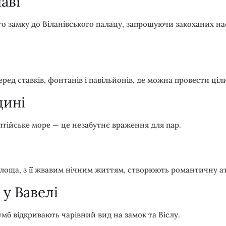
аві
о замку до Віланівського палацу, запрошуючи закоханих на
еред ставків, фонтанів і павільйонів, де можна провести ці
дині
лтійське море — це незабутнє враження для пар.
 площа, з її жвавим нічним життям, створюють романтичну 
 у Вавелі
мб відкривають чарівний вид на замок та Віслу.