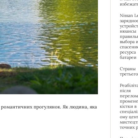
избежат
Nissan L
зарядно
устройст
нюансы
правиль
выбора 
спасени
ресурса
батареи
Страны
третьег
Реабіліт
після
перелом
промене
кістки в
 романтичних прогулянок. Як людина, яка
спеціалі
ому цент
мистецт
точних р