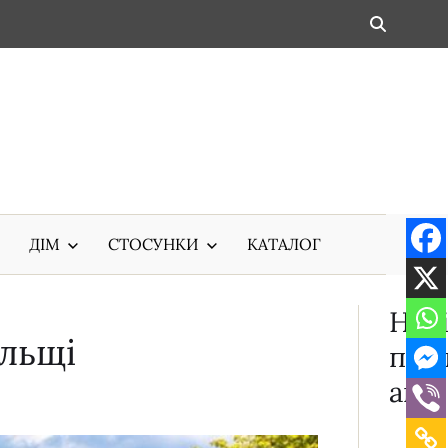
ДІМ
СТОСУНКИ
КАТАЛОГ
Нов
ольщі
публ
ації