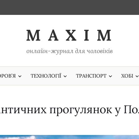
M A X I M
онлайн-журнал для чоловіків
РОВ’Я
ТЕХНОЛОГІЇ
ТРАНСПОРТ
ХОБІ
античних прогулянок у П