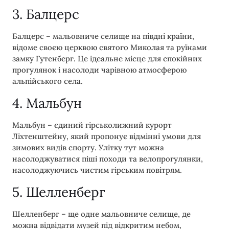
3. Балцерс
Балцерс – мальовниче селище на півдні країни,
відоме своєю церквою святого Миколая та руїнами
замку Гутенберг. Це ідеальне місце для спокійних
прогулянок і насолоди чарівною атмосферою
альпійського села.
4. Мальбун
Мальбун – єдиний гірськолижний курорт
Ліхтенштейну, який пропонує відмінні умови для
зимових видів спорту. Улітку тут можна
насолоджуватися піші походи та велопрогулянки,
насолоджуючись чистим гірським повітрям.
5. Шелленберг
Шелленберг – ще одне мальовниче селище, де
можна відвідати музей під відкритим небом,