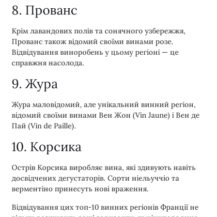
8. Прованс
Крім лавандових полів та сонячного узбережжя,
Прованс також відомий своїми винами розе.
Відвідування виноробень у цьому регіоні — це
справжня насолода.
9. Жура
Жура маловідомий, але унікальний винний регіон,
відомий своїми винами Вен Жон (Vin Jaune) і Вен де
Пай (Vin de Paille).
10. Корсика
Острів Корсика виробляє вина, які здивують навіть
досвідчених дегустаторів. Сорти ніельуччіо та
верментіно принесуть нові враження.
Відвідування цих топ-10 винних регіонів Франції не