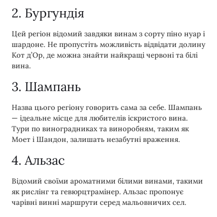
2. Бургундія
Цей регіон відомий завдяки винам з сорту піно нуар і
шардоне. Не пропустіть можливість відвідати долину
Кот д’Ор, де можна знайти найкращі червоні та білі
вина.
3. Шампань
Назва цього регіону говорить сама за себе. Шампань
— ідеальне місце для любителів іскристого вина.
Тури по виноградниках та виноробням, таким як
Моет і Шандон, залишать незабутні враження.
4. Альзас
Відомий своїми ароматними білими винами, такими
як рислінг та гевюрцтрамінер. Альзас пропонує
чарівні винні маршрути серед мальовничих сел.