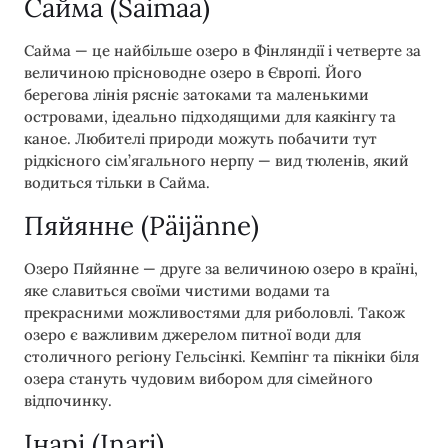
Сайма (Saimaa)
Сайма — це найбільше озеро в Фінляндії і четверте за
величиною прісноводне озеро в Європі. Його
берегова лінія рясніє затоками та маленькими
островами, ідеально підходящими для каякінгу та
каное. Любителі природи можуть побачити тут
рідкісного сім’ягального нерпу — вид тюленів, який
водиться тільки в Сайма.
Пяйянне (Päijänne)
Озеро Пяйянне — друге за величиною озеро в країні,
яке славиться своїми чистими водами та
прекрасними можливостями для риболовлі. Також
озеро є важливим джерелом питної води для
столичного регіону Гельсінкі. Кемпінг та пікніки біля
озера стануть чудовим вибором для сімейного
відпочинку.
Інарі (Inari)