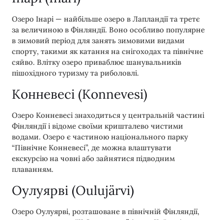
Озеро Інарі — найбільше озеро в Лапландії та третє
за величиною в Фінляндії. Воно особливо популярне
в зимовий період для занять зимовими видами
спорту, такими як катання на снігоходах та північне
сяйво. Влітку озеро приваблює шанувальників
пішохідного туризму та риболовлі.
Конневесі (Konnevesi)
Озеро Конневесі знаходиться у центральній частині
Фінляндії і відоме своїми кришталево чистими
водами. Озеро є частиною національного парку
“Північне Конневесі”, де можна влаштувати
екскурсію на човні або зайнятися підводним
плаванням.
Оулуярві (Oulujärvi)
Озеро Оулуярві, розташоване в північній Фінляндії,