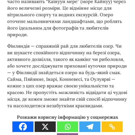
часто називають “Каїнуун мере” (море Кайнуу) через
його величезні розміри. Це відмінне місце для
вітрильного спорту та водних екскурсій. Озеро
оточене мальовничими ландшафтами, що роблять
його ідеальним для фотографів та любителів
природи.
Фінляндія — справжній рай для любителів озер. Чи
ви шукаєте спокійного відпочинку на березі озера,
активного дозвілля, такого як каякінг чи риболовля,
або хочете досліджувати приховані куточки природи
— у Фінляндії знайдеться озеро на будь-який смак.
Сайма, Пяйянне, Інарі, Конневесі, та Оулуярві —
кожне з цих озер вражає своєю унікальністю та
красою. Не пропустіть можливість відвідати ці чудові
місця, де кожен зможе знайти свій спосіб відпочинку
та насолодитися незабутніми краєвидами.
Розкажи корисну інформацію у соцмережах