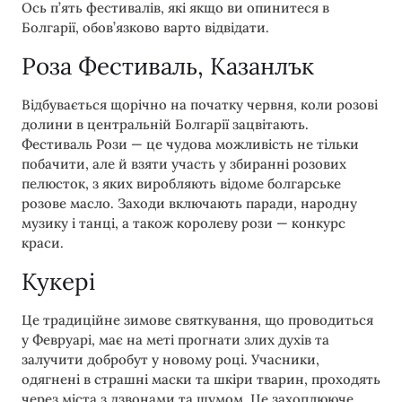
Ось п’ять фестивалів, які якщо ви опинитеся в
Болгарії, обов’язково варто відвідати.
Роза Фестиваль, Казанлък
Відбувається щорічно на початку червня, коли розові
долини в центральній Болгарії зацвітають.
Фестиваль Рози — це чудова можливість не тільки
побачити, але й взяти участь у збиранні розових
пелюсток, з яких виробляють відоме болгарське
розове масло. Заходи включають паради, народну
музику і танці, а також королеву рози — конкурс
краси.
Кукері
Це традиційне зимове святкування, що проводиться
у Февруарі, має на меті прогнати злих духів та
залучити добробут у новому році. Учасники,
одягнені в страшні маски та шкіри тварин, проходять
через міста з дзвонами та шумом. Це захоплююче