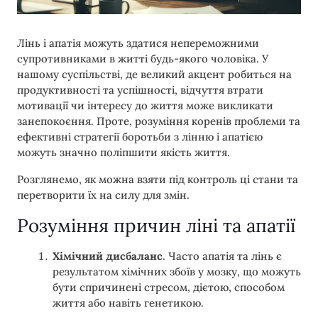
Лінь і апатія можуть здатися непереможними
супротивниками в житті будь-якого чоловіка. У
нашому суспільстві, де великий акцент робиться на
продуктивності та успішності, відчуття втрати
мотивації чи інтересу до життя може викликати
занепокоєння. Проте, розуміння коренів проблеми та
ефективні стратегії боротьби з лінню і апатією
можуть значно поліпшити якість життя.
Розглянемо, як можна взяти під контроль ці стани та
перетворити їх на силу для змін.
Розуміння причин ліні та апатії
Хімічний дисбаланс
. Часто апатія та лінь є
результатом хімічних збоїв у мозку, що можуть
бути спричинені стресом, дієтою, способом
життя або навіть генетикою.