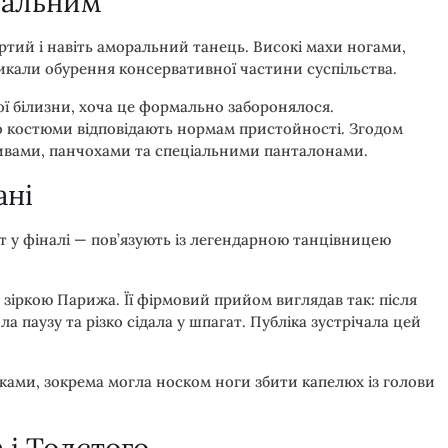
дальним
ертий і навіть аморальний танець. Високі махи ногами,
ликали обурення консервативної частини суспільства.
ої білизни, хоча це формально заборонялося.
що костюми відповідають нормам пристойності. Згодом
ивами, панчохами та спеціальними панталонами.
ані
 у фіналі — пов’язують із легендарною танцівницею
зіркою Парижа. Її фірмовий прийом виглядав так: після
ла паузу та різко сідала у шпагат. Публіка зустрічала цей
ками, зокрема могла носком ноги збити капелюх із голови