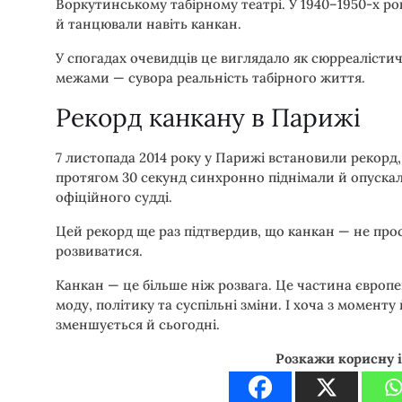
Воркутинському табірному театрі. У 1940–1950-х ро
й танцювали навіть канкан.
У спогадах очевидців це виглядало як сюрреалістичн
межами — сувора реальність табірного життя.
Рекорд канкану в Парижі
7 листопада 2014 року у Парижі встановили рекорд
протягом 30 секунд синхронно піднімали й опускал
офіційного судді.
Цей рекорд ще раз підтвердив, що канкан — не про
розвиватися.
Канкан — це більше ніж розвага. Це частина європей
моду, політику та суспільні зміни. І хоча з момент
зменшується й сьогодні.
Розкажи корисну 