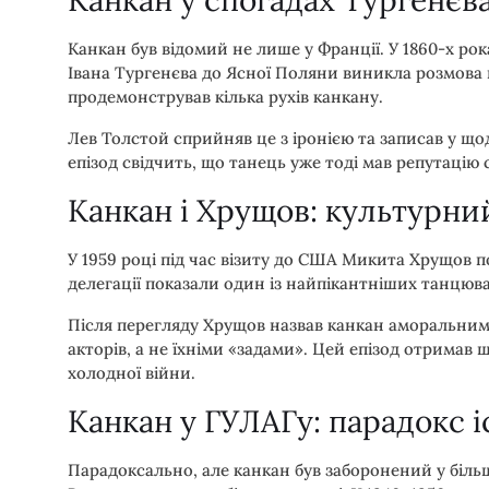
Канкан у спогадах Тургенєва
Канкан був відомий не лише у Франції. У 1860-х роках
Івана Тургенєва до Ясної Поляни виникла розмова 
продемонстрував кілька рухів канкану.
Лев Толстой сприйняв це з іронією та записав у що
епізод свідчить, що танець уже тоді мав репутацію
Канкан і Хрущов: культурни
У 1959 році під час візиту до США Микита Хрущов п
делегації показали один із найпікантніших танцюв
Після перегляду Хрущов назвав канкан аморальним
акторів, а не їхніми «задами». Цей епізод отримав
холодної війни.
Канкан у ГУЛАГу: парадокс і
Парадоксально, але канкан був заборонений у більш