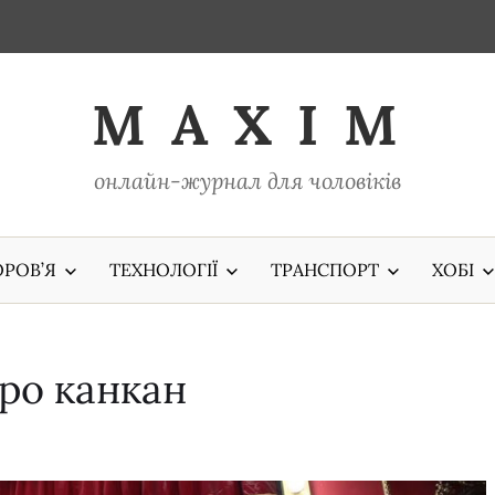
M A X I M
онлайн-журнал для чоловіків
РОВ’Я
ТЕХНОЛОГІЇ
ТРАНСПОРТ
ХОБІ
ро канкан