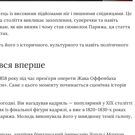
ець із високими підйомами ніг і пишними спідницями. Це
 століття викликає захоплення, суперечки та навіть
кан, як він виник і чому став символом Парижа, ця стаття
тах.
ь його з історичного, культурного та навіть політичного
ився вперше
858 року під час прем’єри оперети Жака Оффенбаха
єн». Саме з цього моменту починається сценічна історія
огодні. Він нагадував кадриль — популярний у XIX столітті
 із фінальної фігури кадрилі, а вже в 1820–1830-х роках
Парижа. Молодь виконувала його у швидкому темпі галопу,
«шум», закріпив британський імпресаріо Чарльз Мортон,