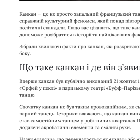
Канкан — це не просто запальний французький тан
справжній культурний феномен, який понад півтора
політичні скандали. Якщо вас цікавить, що таке кан
допоможе розібратися в історії та найцікавіших фак
Зібрали хвилюючі факти про канкан, які розкривают
боку.
Що таке канкан і де він з’яв
Вперше канкан був публічно виконаний 21 жовтня 1
«Орфей у пеклі» в паризькому театрі «Буфф-Парізь
танцю.
Спочатку канкан не був таким провокаційним, як сь
парний танець. Історики вважають, що канкан виник
став самостійним танцем у робітничих кварталах 
додаючи акробатичні елементи та сміливі рухи.
Назву «cancan», що перекладається як «галас» або 