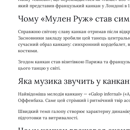
який представив французький канкан у Лондоні в 18
Чому «Мулен Руж» став сим
Справжню світову славу канкан отримав після відкр
Засновники закладу зробили цей танець централь
сучасний образ канкану: синхронний кордебалет, ви
костюми.
Згодом канкан став візитівкою Парижа та француз
цього танцю у світі.
Яка музика звучить у канкан
Найвідоміша мелодія канкану — «Galop infernal» («
Оффенбаха. Саме цей стрімкий і ритмічний твір асо
Швидкий темп галопу створює характерну динаміку 
підготовки та витривалості.