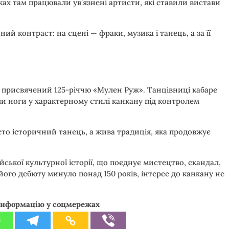
ках там працювали ув’язнені артисти, які ставили вистави
ий контраст: на сцені — фраки, музика і танець, а за її
, присвячений 125-річчю «Мулен Руж». Танцівниці кабаре
и ноги у характерному стилі канкану під контролем
сто історичний танець, а жива традиція, яка продовжує
ської культурної історії, що поєднує мистецтво, скандал,
у його дебюту минуло понад 150 років, інтерес до канкану не
інформацію у соцмережах