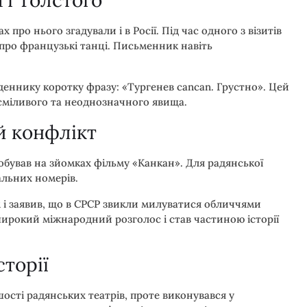
 і Толстого
 про нього згадували і в Росії. Під час одного з візитів
про французькі танці. Письменник навіть
деннику коротку фразу: «Тургенев cancan. Грустно». Цей
 сміливого та неоднозначного явища.
й конфлікт
обував на зйомках фільму «Канкан». Для радянської
альних номерів.
 і заявив, що в СРСР звикли милуватися обличчями
 широкий міжнародний розголос і став частиною історії
сторії
ості радянських театрів, проте виконувався у