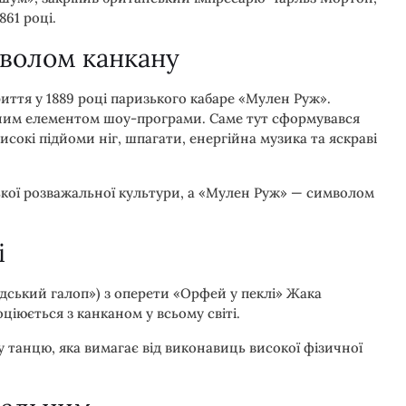
61 році.
волом канкану
иття у 1889 році паризького кабаре «Мулен Руж».
ним елементом шоу-програми. Саме тут сформувався
сокі підйоми ніг, шпагати, енергійна музика та яскраві
ької розважальної культури, а «Мулен Руж» — символом
і
Адський галоп») з оперети «Орфей у пеклі» Жака
ціюється з канканом у всьому світі.
танцю, яка вимагає від виконавиць високої фізичної