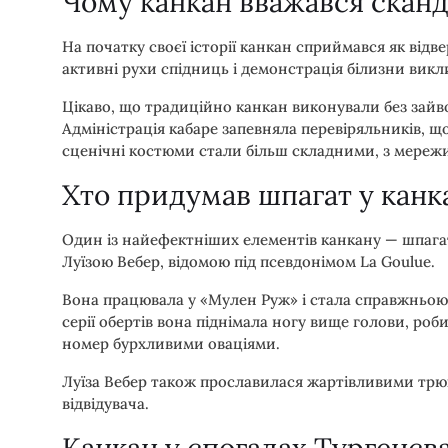
Чому канкан вважався скан
На початку своєї історії канкан сприймався як відв
активні рухи спідниць і демонстрація білизни вик
Цікаво, що традиційно канкан виконували без зайв
Адміністрація кабаре запевняла перевіряльників, 
сценічні костюми стали більш складними, з мереж
Хто придумав шпагат у канк
Один із найефектніших елементів канкану — шпагат
Луїзою Вебер, відомою під псевдонімом La Goulue.
Вона працювала у «Мулен Руж» і стала справжньою 
серії обертів вона піднімала ногу вище голови, роби
номер бурхливими оваціями.
Луїза Вебер також прославилася жартівливими трю
відвідувача.